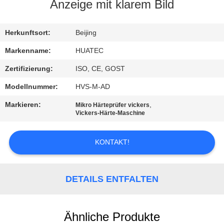
Anzeige mit klarem Bild
TRETEN
SIE
Herkunftsort:
Beijing
MIT
Markenname:
HUATEC
UNS
Zertifizierung:
ISO, CE, GOST
IN
Modellnummer:
HVS-M-AD
VERBINDUNG
Markieren:
,
Mikro Härteprüfer vickers
Vickers-Härte-Maschine
FORDERN
KONTAKT!
SIE EIN
ZITAT
DETAILS ENTFALTEN
SITEMAP
Ähnliche Produkte