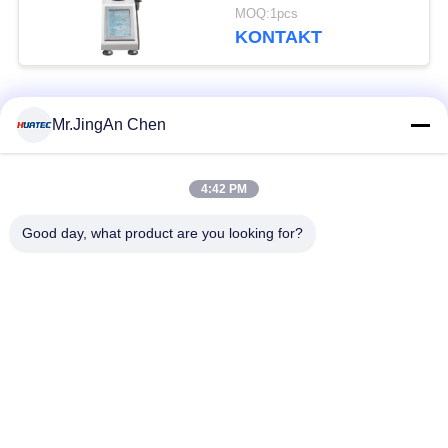
Zoll-Bildschirm
MOQ:1pcs
Vickers-
KONTAKT
Prüfvorrichtung
Beliebte Kategorien
Alle
Mr.JingAn Chen
Ultraschall-
4:42 PM
Ultraschallprüfgerät
Dickenmessung
Good day, what product are you looking for?
Tragbares
Schichtdickenmessgerät
Härteprüfgerät
X-Ray
X-ray Pipeline
Fehlerprüfgerät
Crawler
Porenprüfgerät
Magnetpulverprüfung