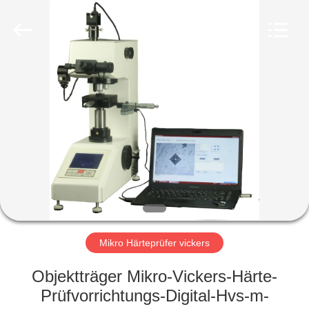
HUATEC
GROUP
CORPORATION.
All
Rights
Reserved.
HAUS
PRODUKTE
ÜBER
UNS
FABRIK-
AUSFLUG
Mikro Härteprüfer vickers
Objektträger Mikro-Vickers-Härte-
QUALITÄTSKONTROLLE
Prüfvorrichtungs-Digital-Hvs-m-