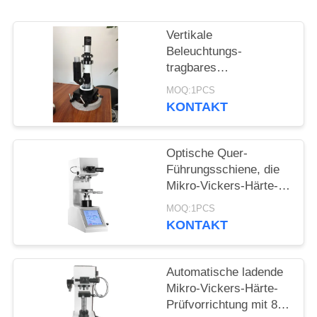
PRIVACY
POLICY
Vertikale
Beleuchtungs-
tragbares
metallurgisches
MOQ:1PCS
Mikroskop für
KONTAKT
Metallhärteprüfgerät
Optische Quer-
Führungsschiene, die
Mikro-Vickers-Härte-
Prüfvorrichtungs-
MOQ:1PCS
Mechanismus Knook
KONTAKT
Digital anhebt
Automatische ladende
Mikro-Vickers-Härte-
Prüfvorrichtung mit 8-