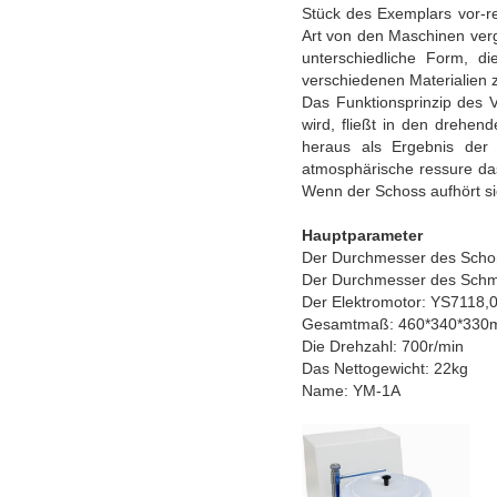
Stück des Exemplars vor-re
Art von den Maschinen verg
unterschiedliche Form, 
verschiedenen Materialie
Das Funktionsprinzip des V
wird, fließt in den drehe
heraus als Ergebnis der 
atmosphärische ressure das
Wenn der Schoss aufhört sic
Hauptparameter
Der Durchmesser des Sch
Der Durchmesser des Schm
Der Elektromotor: YS7118,
Gesamtmaß: 460*340*33
Die Drehzahl: 700r/min
Das Nettogewicht: 22kg
Name: YM-1A