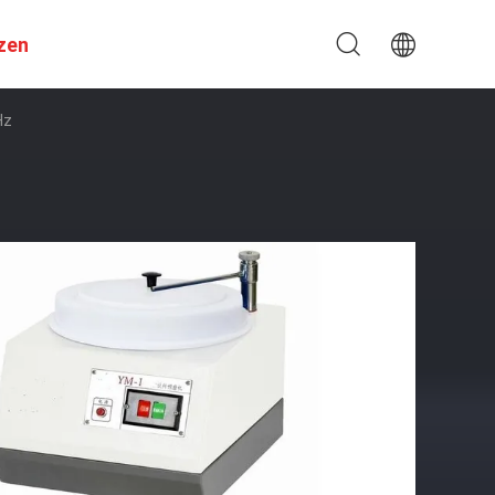
zen
Hz