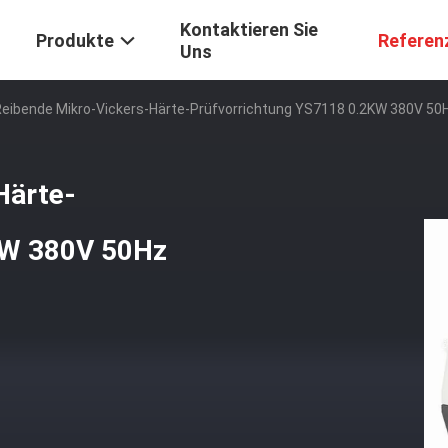
Kontaktieren Sie
Produkte
Referen
Uns
Reibende Mikro-Vickers-Härte-Prüfvorrichtung YS7118 0.2KW 380V 50
Härte-
KW 380V 50Hz