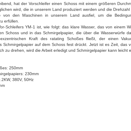
ibend, hat der Vorschleifer einen Schoss mit einem größeren Durchm
lichen wird, die in unserem Land produziert werden und die Drehzahl 
die von den Maschinen in unserem Land ausfiel, um die Bedingu
n zu erfüllen.
or-Schleifers YM-1 ist, wie folgt: das klare Wasser, das von einem Wa
nden Schoss und in das Schmirgelpapier, die über die Wasserwürfe
exzentrischen Kraft des ratating Schoßes fließt, der einen Vak
 Schmirgelpapier auf dem Schoss fest drückt. Jetzt ist es Zeit, das v
h zu drehen, wird die Arbeit erledigt und Schmirgelpapier kann leicht 
oßes: 250mm
irgelpapiers: 230mm
0.2KW, 380V, 50Hz
0mm