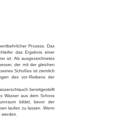
nentbehrlicher Prozess. Das
hleifer das Ergebnis einer
er ist. Als ausgezeichnetes
esser, der mit der gleichen
seines Schoßes ist ziemlich
ngen des vor-Reibens der
sserschlauch bereitgestellt
 das Wasser aus dem Schoss
uumraum bildet, bevor der
iben laufen zu lassen. Wenn
t werden.