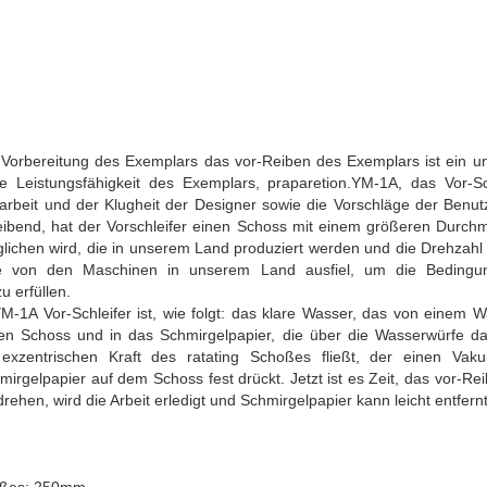
 Vorbereitung des Exemplars das vor-Reiben des Exemplars ist ein u
e Leistungsfähigkeit des Exemplars, praparetion.YM-1A, das Vor-Sc
beit und der Klugheit der Designer sowie die Vorschläge der Benutz
ibend, hat der Vorschleifer einen Schoss mit einem größeren Durchm
lichen wird, die in unserem Land produziert werden und die Drehzahl 
die von den Maschinen in unserem Land ausfiel, um die Bedingu
n zu erfüllen.
M-1A Vor-Schleifer ist, wie folgt: das klare Wasser, das von einem Wa
nden Schoss und in das Schmirgelpapier, die über die Wasserwürfe
exzentrischen Kraft des ratating Schoßes fließt, der einen Vak
rgelpapier auf dem Schoss fest drückt. Jetzt ist es Zeit, das vor-Re
drehen, wird die Arbeit erledigt und Schmirgelpapier kann leicht entfern
oßes: 250mm