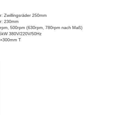
r: Zwillingsräder 250mm
er: 230mm
00rpm, 500rpm (630rpm, 780rpm nach Maß)
55kW 380V/220V/50Hz
0×300mm T